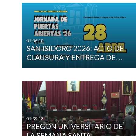
Tipo de archivo multimedia
Subtítulos
Todos los archivos 
Todos
multimedia
Disponible
Vídeo
01:06:10
SAN ISIDORO 2026: ACTO DE
No disponibles
Cuestionario
CLAUSURA Y ENTREGA DE…
Audio
Imagen
Eventos en directo
01:39:13
PREGÓN UNIVERSITARIO DE
LA SEMANA SANTA.…