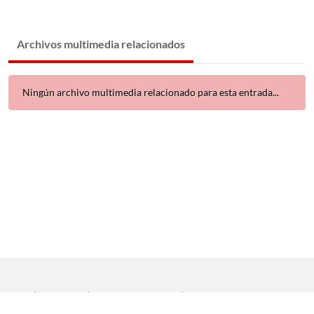
Archivos multimedia relacionados
Ningún archivo multimedia relacionado para esta entrada...
Inicio
|
Aviso legal
|
Protección de datos
|
Contacto
Copyright © 2021 Universidad de Sevilla. Todos los derechos