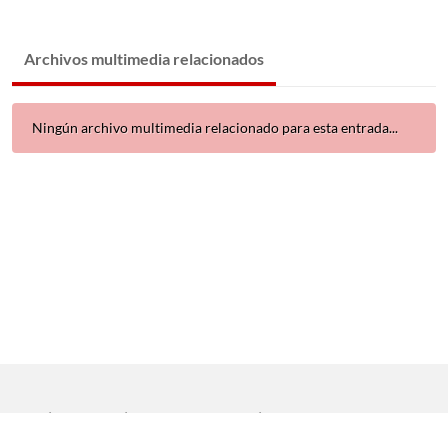
Archivos multimedia relacionados
Ningún archivo multimedia relacionado para esta entrada...
Inicio
|
Aviso legal
|
Protección de datos
|
Contacto
Copyright © 2021 Universidad de Sevilla. Todos los derechos