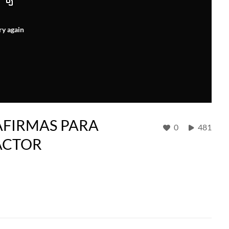
ry again
AFIRMAS PARA
0
481
ACTOR