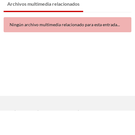
Archivos multimedia relacionados
Ningún archivo multimedia relacionado para esta entrada...
Inicio
|
Aviso legal
|
Protección de datos
|
Contacto
Copyright © 2021 Universidad de Sevilla. Todos los derechos
reservados
Dirección General de Comunicación
|
Servicio de Recursos