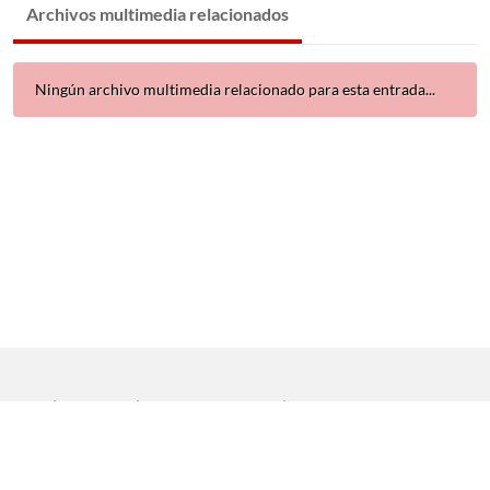
Archivos multimedia relacionados
Ningún archivo multimedia relacionado para esta entrada...
Inicio
|
Aviso legal
|
Protección de datos
|
Contacto
Copyright © 2021 Universidad de Sevilla. Todos los derechos
reservados
Dirección General de Comunicación
|
Servicio de Recursos