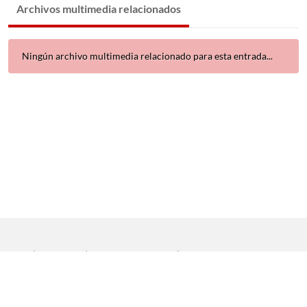
Archivos multimedia relacionados
Ningún archivo multimedia relacionado para esta entrada...
Inicio
|
Aviso legal
|
Protección de datos
|
Contacto
Copyright © 2021 Universidad de Sevilla. Todos los derechos
reservados
Dirección General de Comunicación
|
Servicio de Recursos