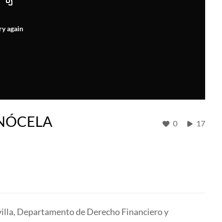
ry again
ONÓCELA
0
17
evilla, Departamento de Derecho Financiero y