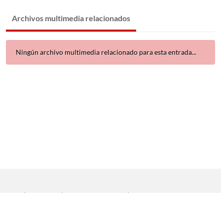
Archivos multimedia relacionados
Ningún archivo multimedia relacionado para esta entrada...
Inicio
|
Aviso legal
|
Protección de datos
|
Contacto
Copyright © 2021 Universidad de Sevilla. Todos los derechos
reservados