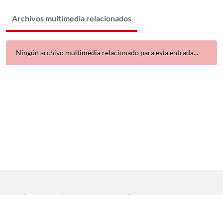
Archivos multimedia relacionados
Ningún archivo multimedia relacionado para esta entrada...
Inicio
|
Aviso legal
|
Protección de datos
|
Contacto
Copyright © 2021 Universidad de Sevilla. Todos los derechos
reservados