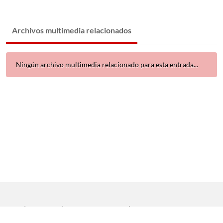
Archivos multimedia relacionados
Ningún archivo multimedia relacionado para esta entrada...
Inicio
|
Aviso legal
|
Protección de datos
|
Contacto
Copyright © 2021 Universidad de Sevilla. Todos los derechos