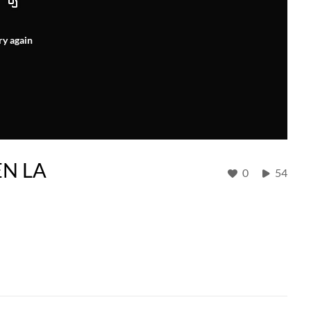
ry again
EN LA
0
54