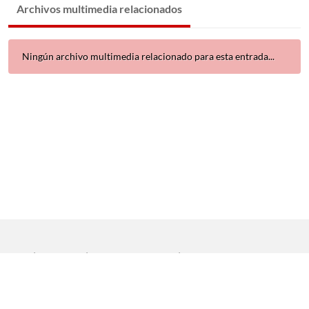
Archivos multimedia relacionados
Ningún archivo multimedia relacionado para esta entrada...
Inicio
|
Aviso legal
|
Protección de datos
|
Contacto
Copyright © 2021 Universidad de Sevilla. Todos los derechos
reservados
Dirección General de Comunicación
|
Servicio de Recursos