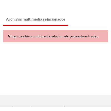
Archivos multimedia relacionados
Ningún archivo multimedia relacionado para esta entrada...
Inicio
|
Aviso legal
|
Protección de datos
|
Contacto