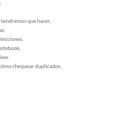
:
ue tendremos que hacer.
az.
olecciones.
Notebook.
iew.
 cómo chequear duplicados.