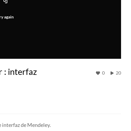
ry again
: interfaz
0
20
e interfaz de Mendeley.