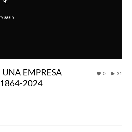
ry again
: UNA EMPRESA
0
31
1864-2024