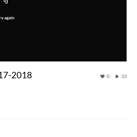
ry again
17-2018
0
33