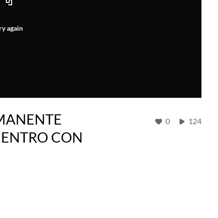
ry again
RMANENTE
0
124
UENTRO CON