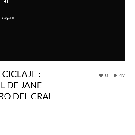
ry again
CICLAJE :
0
49
L DE JANE
RO DEL CRAI