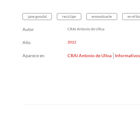
jane goodal
reciclaje
enmodoarte
en el bi
Autor
CRAI Antonio de Ulloa
Año
2022
Aparece en
CRAI Antonio de Ulloa
Informativos