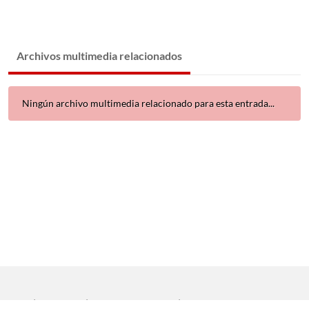
Archivos multimedia relacionados
Ningún archivo multimedia relacionado para esta entrada...
Inicio
|
Aviso legal
|
Protección de datos
|
Contacto