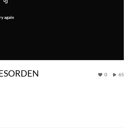
ry again
DESORDEN
0
65