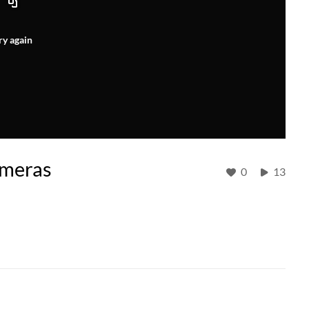
ry again
rmeras
0
13