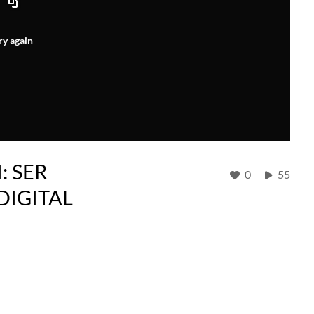
ry again
: SER
0
55
IGITAL