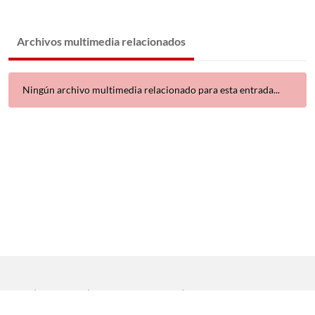
Archivos multimedia relacionados
Ningún archivo multimedia relacionado para esta entrada...
Inicio
|
Aviso legal
|
Protección de datos
|
Contacto
Copyright © 2021 Universidad de Sevilla. Todos los derechos