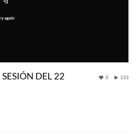
ry again
 SESIÓN DEL 22
0
133