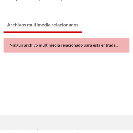
Archivos multimedia relacionados
Ningún archivo multimedia relacionado para esta entrada...
Inicio
|
Aviso legal
|
Protección de datos
|
Contacto