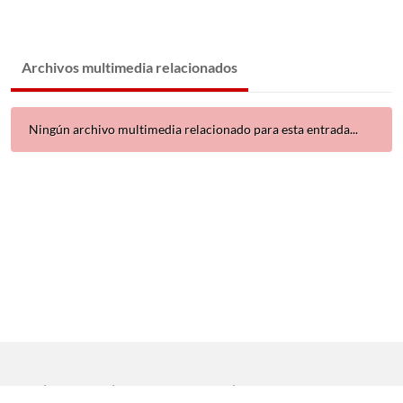
Archivos multimedia relacionados
Ningún archivo multimedia relacionado para esta entrada...
Inicio
|
Aviso legal
|
Protección de datos
|
Contacto