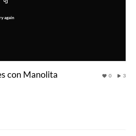
ry again
les con Manolita
0
3