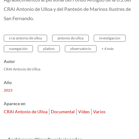
CRAI Antonio de Ulloa y del Panteón de Marinos Ilustres de
San Fernando.
crai antonio de ulloa
antonio de ulloa
investigacion
navegación
platino
observatorio
+ 4 más
Autor
CRAI Antonio de Ulloa
Año
2023
Aparece en
CRAI Antonio de Ulloa
Documental
Vídeo
Varios