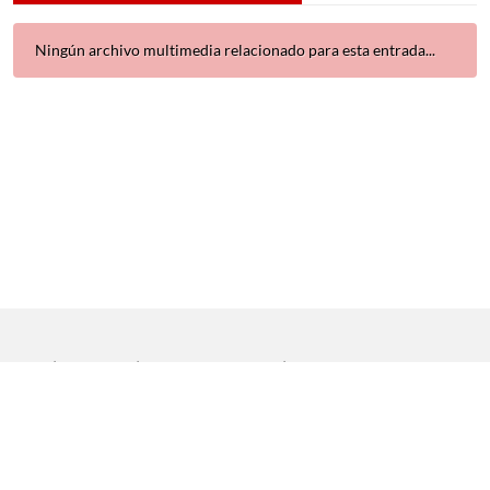
Ningún archivo multimedia relacionado para esta entrada...
Inicio
|
Aviso legal
|
Protección de datos
|
Contacto
Copyright © 2021 Universidad de Sevilla. Todos los derechos
reservados
Dirección General de Comunicación
|
Servicio de Recursos
Audiovisuales y NN.TT.
|
Servicio de Informática y Comunicaciones.