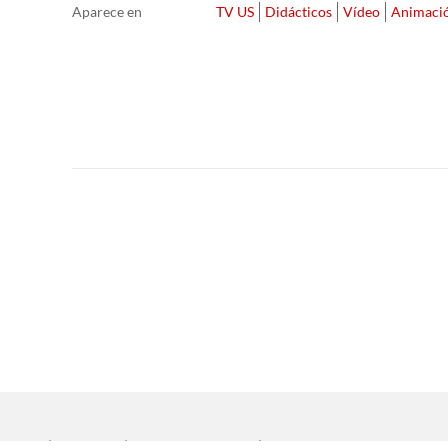
Aparece en
TV US
Didácticos
Vídeo
Animaci
Inicio
|
Aviso legal
|
Protección de datos
|
Contacto