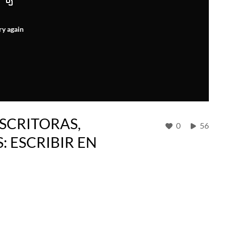
ry again
SCRITORAS,
0
56
: ESCRIBIR EN