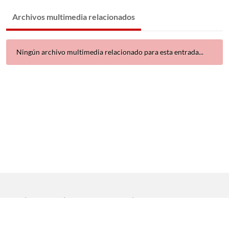
Archivos multimedia relacionados
Ningún archivo multimedia relacionado para esta entrada...
Inicio
|
Aviso legal
|
Protección de datos
|
Contacto
Copyright © 2021 Universidad de Sevilla. Todos los derechos
reservados