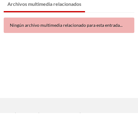
Archivos multimedia relacionados
Ningún archivo multimedia relacionado para esta entrada...
Inicio
|
Aviso legal
|
Protección de datos
|
Contacto
Copyright © 2021 Universidad de Sevilla. Todos los derechos
reservados
Dirección General de Comunicación
|
Servicio de Recursos