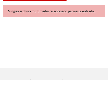
Ningún archivo multimedia relacionado para esta entrada...
Inicio
|
Aviso legal
|
Protección de datos
|
Contacto
Copyright © 2021 Universidad de Sevilla. Todos los derechos
reservados
Dirección General de Comunicación
|
Servicio de Recursos
Audiovisuales y NN.TT.
|
Servicio de Informática y Comunicaciones.