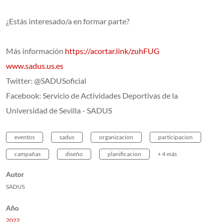
¿Estás interesado/a en formar parte?
Más información
https://acortar.link/zuhFUG
www.sadus.us.es
Twitter: @SADUSoficial
Facebook: Servicio de Actividades Deportivas de la
Universidad de Sevilla - SADUS
eventos
sadus
organizacion
participacion
campañas
diseño
planificacion
+ 4 más
Autor
SADUS
Año
2022