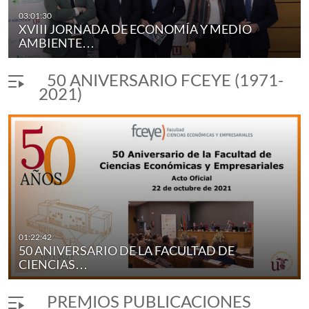
03:01:30
XVIII JORNADA DE ECONOMÍA Y MEDIO
AMBIENTE…
50 ANIVERSARIO FCEYE (1971-
2021)
ANAS Y DECANOS DE…
01:22:42
50 ANIVERSARIO DE LA FACULTAD DE
Mª JESÚS MONTERO, MINISTRA DE…
duración 1 hora 5 minutos
CIENCIAS…
PREMIOS PUBLICACIONES