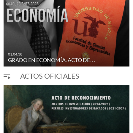
IRECCIÓN…
DOBLE GRADO EN ADMINISTRACIÓN 
01:04:38
duración 1 hora 36 minutos
GRADO EN ECONOMÍA. ACTO DE…
ACTOS OFICIALES