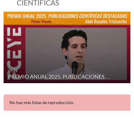
CIENTÍFICAS
ICAS…
PREMIOS PUBLICACIONES CIENTÍFICA
07:29
duración 8 minutos 12 segundos
PREMIO ANUAL 2025. PUBLICACIONES…
No hay más listas de reproducción.