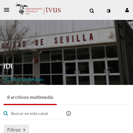
IDI
Mostrar detalles
Público, Restringido
8 archivos multimedia
8
Archivo Multimedia
8
Miembros
Gestores
Canal de emisiones en directo y vídeo bajo demanda
del Instituto de Idiomas.
Filtros