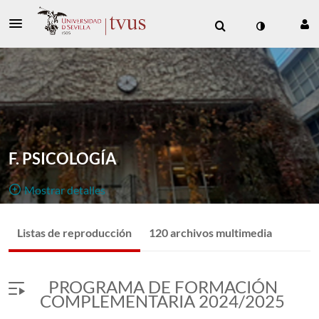
F. PSICOLOGÍA
Mostrar detalles
Público, Restringido
Listas de reproducción
120 archivos multimedia
120
Archivo Multimedia
8
Miembros
Gestores
PROGRAMA DE FORMACIÓN
Canal de emisiones en directo y vídeo bajo demanda de
COMPLEMENTARIA 2024/2025
la Facultad de Psicología.