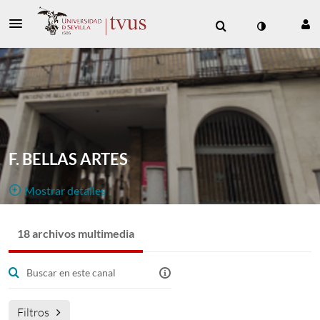
F. BELLAS ARTES
Mostrar detalles
Público, Restringido
18 archivos multimedia
18
Archivo Multimedia
8
Miembros
Gestores
Canal de emisiones en directo y vídeo bajo demanda de
la Facultad de Bellas Artes.
Filtros