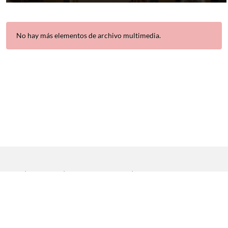
No hay más elementos de archivo multimedia.
Inicio
|
Aviso legal
|
Protección de datos
|
Contacto
Copyright © 2021 Universidad de Sevilla. Todos los derechos
reservados
Dirección General de Comunicación
|
Servicio de Recursos
Audiovisuales y NN.TT.
|
Servicio de Informática y Comunicaciones.