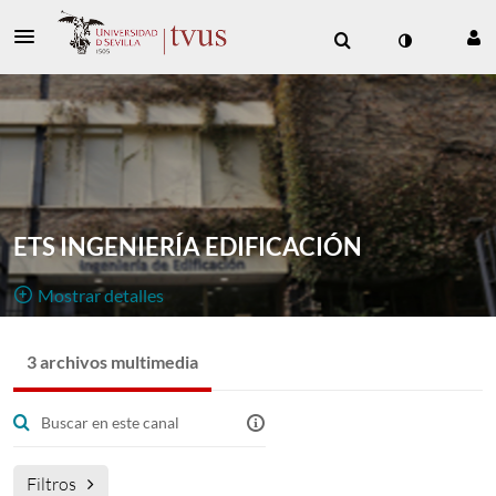
ETS INGENIERÍA EDIFICACIÓN
Mostrar detalles
Público, Restringido
3 archivos multimedia
3
Archivo Multimedia
8
Miembros
Gestores
Canal de emisiones en directo y vídeo bajo demanda de
la Escuela Técnica Superior de Ingeniería de Edificación.
Filtros