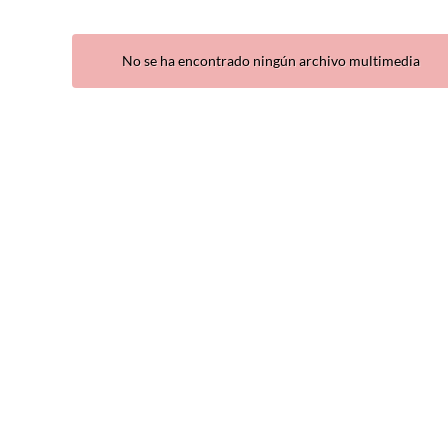
Tipo de archivo multimedia
Subtítulos
No se ha encontrado ningún archivo multimedia
Todos los archivos 
Todos
multimedia
Disponible
Vídeo
No disponibles
Cuestionario
Audio
Imagen
Eventos en directo