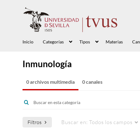
Inicio
Categorías
Tipos
Materias
Can
Inmunología
0 archivos multimedia
0 canales
Buscar en:
Todos los campos
Filtros