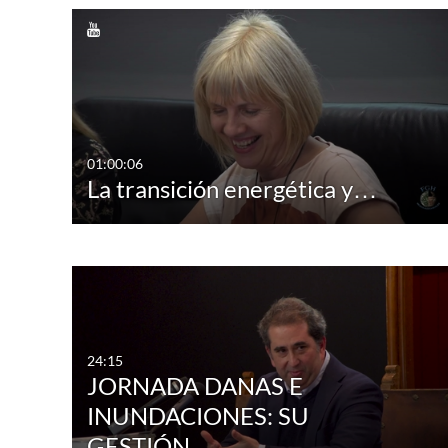
Tipo de archivo multimedia
Subtítulos
Todos los archivos 
Todos
multimedia
Disponible
Vídeo
No disponibles
01:00:06
Cuestionario
La transición energética y…
Audio
Imagen
Eventos en directo
24:15
JORNADA DANAS E
INUNDACIONES: SU
GESTIÓN…