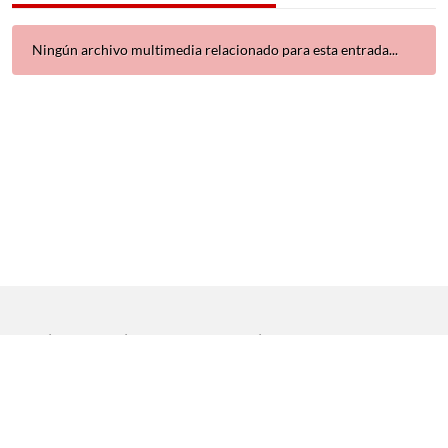
Ningún archivo multimedia relacionado para esta entrada...
Inicio
|
Aviso legal
|
Protección de datos
|
Contacto
Copyright © 2021 Universidad de Sevilla. Todos los derechos
reservados
Dirección General de Comunicación
|
Servicio de Recursos
Audiovisuales y NN.TT.
|
Servicio de Informática y Comunicaciones.