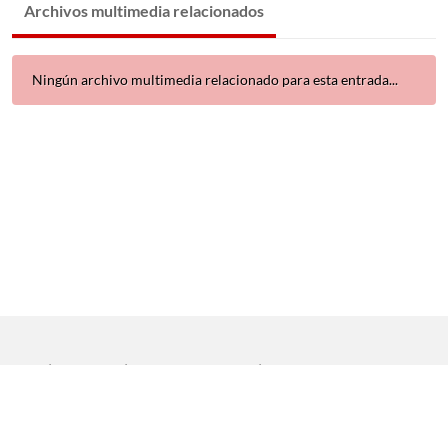
Archivos multimedia relacionados
Ningún archivo multimedia relacionado para esta entrada...
Inicio
|
Aviso legal
|
Protección de datos
|
Contacto
Copyright © 2021 Universidad de Sevilla. Todos los derechos
reservados
Dirección General de Comunicación
|
Servicio de Recursos