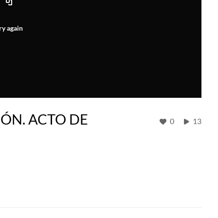
ry again
ÓN. ACTO DE
0
13