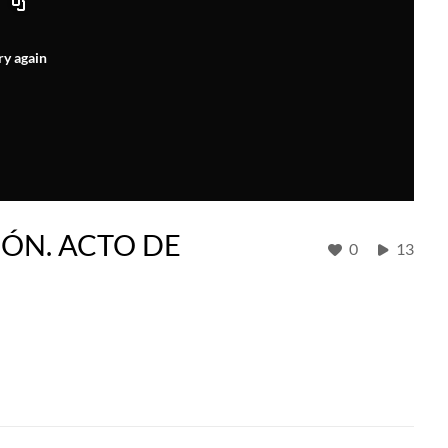
ry again
ÓN. ACTO DE
0
13