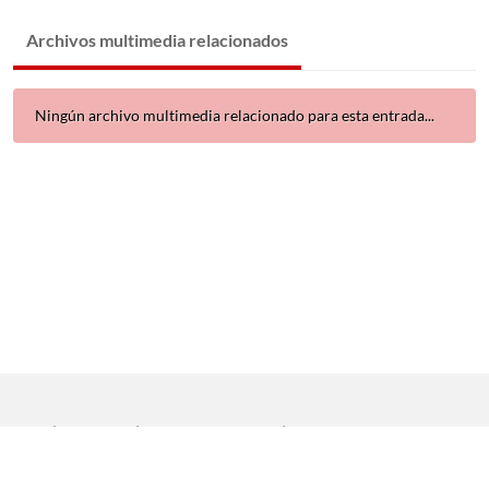
Archivos multimedia relacionados
Ningún archivo multimedia relacionado para esta entrada...
Inicio
|
Aviso legal
|
Protección de datos
|
Contacto
Copyright © 2021 Universidad de Sevilla. Todos los derechos
reservados