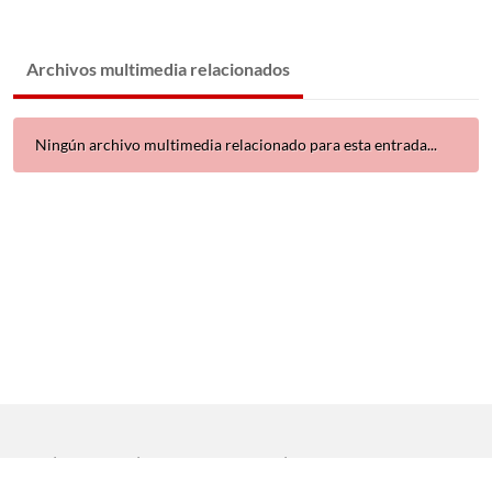
Archivos multimedia relacionados
Ningún archivo multimedia relacionado para esta entrada...
Inicio
|
Aviso legal
|
Protección de datos
|
Contacto
Copyright © 2021 Universidad de Sevilla. Todos los derechos