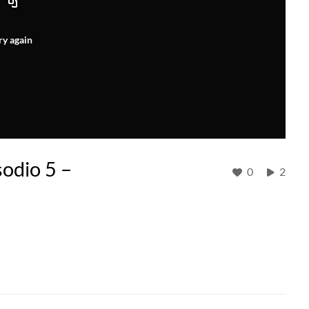
ry again
sodio 5 –
0
2