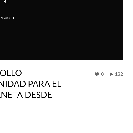
ry again
ROLLO
0
132
NIDAD PARA EL
ANETA DESDE